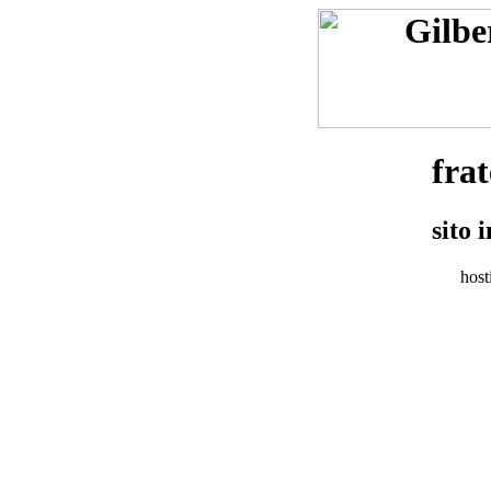
frat
sito 
hos